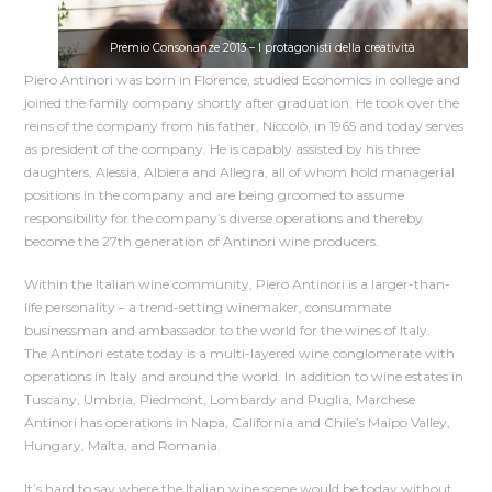
Premio Consonanze 2013 – I protagonisti della creatività
Piero Antinori was born in Florence, studied Economics in college and
joined the family company shortly after graduation. He took over the
reins of the company from his father, Niccolò, in 1965 and today serves
as president of the company. He is capably assisted by his three
daughters, Alessia, Albiera and Allegra, all of whom hold managerial
positions in the company and are being groomed to assume
responsibility for the company’s diverse operations and thereby
become the 27th generation of Antinori wine producers.
Within the Italian wine community, Piero Antinori is a larger-than-
life personality – a trend-setting winemaker, consummate
businessman and ambassador to the world for the wines of Italy.
The Antinori estate today is a multi-layered wine conglomerate with
operations in Italy and around the world. In addition to wine estates in
Tuscany, Umbria, Piedmont, Lombardy and Puglia, Marchese
Antinori has operations in Napa, California and Chile’s Maipo Valley,
Hungary, Malta, and Romania.
It’s hard to say where the Italian wine scene would be today without