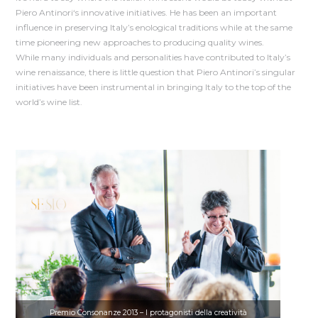
Piero Antinori‘s innovative initiatives. He has been an important
influence in preserving Italy’s enological traditions while at the same
time pioneering new approaches to producing quality wines.
While many individuals and personalities have contributed to Italy’s
wine renaissance, there is little question that Piero Antinori’s singular
initiatives have been instrumental in bringing Italy to the top of the
world’s wine list.
Premio Consonanze 2013 – I protagonisti della creatività