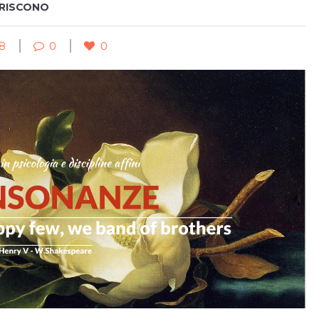
ARISCONO
8
0
0