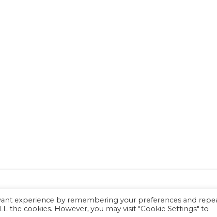
05552690488 | Codice Fiscale: 94124150486 | Sede: Via XXIV M
evant experience by remembering your preferences and repe
+39 055487187 |
 ALL the cookies. However, you may visit "Cookie Settings" to