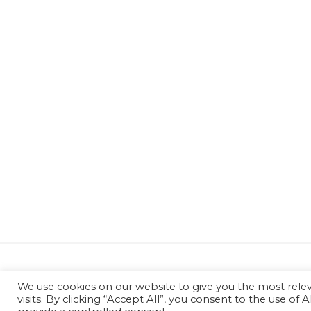
Consonanze © (2022) | Partita Iva : 
We use cookies on our website to give you the most rel
visits. By clicking “Accept All”, you consent to the use of