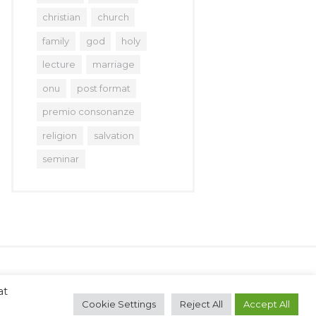
christian
church
family
god
holy
lecture
marriage
onu
post format
premio consonanze
religion
salvation
seminar
aggio, 16 50129 Firenze (Italia) Tel.
at
Cookie Settings
Reject All
Accept All