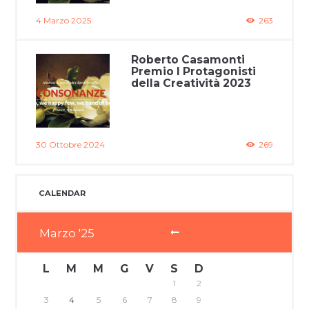
4 Marzo 2025
263
Roberto Casamonti
Premio I Protagonisti
della Creatività 2023
30 Ottobre 2024
269
CALENDAR
Marzo
25
L
M
M
G
V
S
D
1
2
3
4
5
6
7
8
9